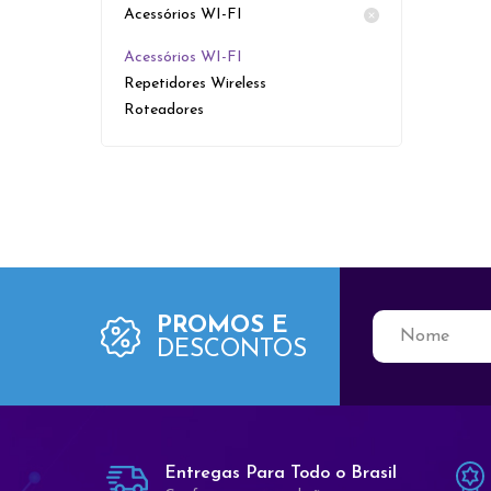
Acessórios WI-FI
Rack´s
Segurança
Acessórios WI-FI
Rede e Networking
Telefonia
Repetidores Wireless
Segurança
Roteadores
Telefonia
PROMOS E
DESCONTOS
Entregas Para Todo o Brasil