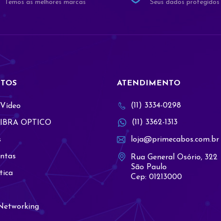
Temos as melhores marcas
Seus dados protegidos
TOS
ATENDIMENTO
(11) 3334-0298
 Vídeo
(11) 3362-1313
IBRA OPTICO
s
loja@primecabos.com.br
ntas
Rua General Osório, 322
São Paulo
tica
Cep: 01213000
Networking