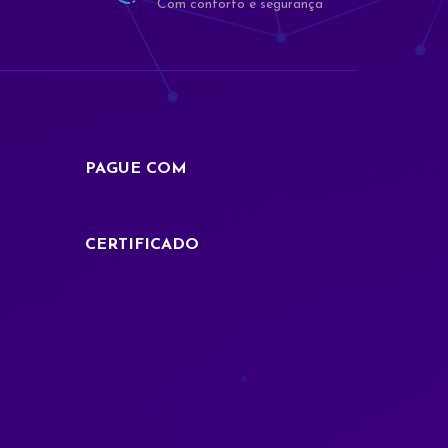
Com conforto e segurança
PAGUE COM
Fale Conosco
Seja Bem Vindo
CERTIFICADO
Comercial
Co
Comercial
Vendas
V
Vendas