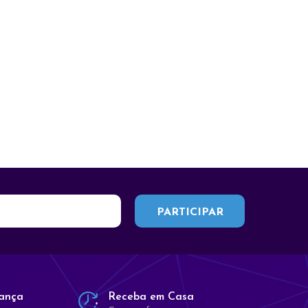
Fibra Óptica
Rede WI-FI
Patch Panels
Switches
Rede WI-FI
Switches Gerenciáveis
Switches
Switches Gerenciáveis
ança
Receba em Casa